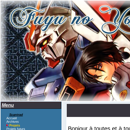
Menu
Scantrad
Accueil
Archives
Projets
Bonjour à toutes et à tou
Projets futurs