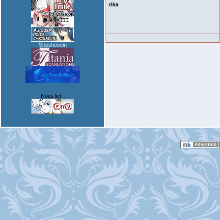
rika
Shoshosein
Nous lier :