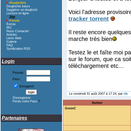
Doujinshis
Doujinshis futurs
Suggérer un doujinshi
Voici l'adresse provisoi
Lecture en ligne
Site
tracker torrent
Forum
Extras
IRC
Il reste encore quelques
Nous Contacter
Articles
marche très bien
Liens Web
Galerie
FAQ
Syndication RSS
Testez le et faîte moi p
sur le forum, que ca soi
Login
téléchargement etc...
Pseudo :
Pass :
Enregistré
Le vendredi 31 août 2007 à 17:24, par
tib
S'enregistrer
Perdu votre Pass
?
Auteur
GroinC
Partenaires