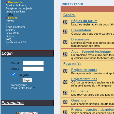
Doujinshis
Index du Forum
Doujinshis futurs
Suggérer un doujinshi
Lecture en ligne
Site
Général
Forum
Règles du forum
Extras
IRC
Lisez les règles avant de vous fai
Nous Contacter
Présentation
Articles
Liens Web
C'est ici que vous posterez votre
Galerie
Discussion
FAQ
Syndication RSS
L'endroit où vous êtes libres de ra
faire partager des infos.
Aide - Support technique
Login
Un problème avec le site ou le fo
questions ici et nous tâcherons d'
Pseudo :
Fuyu no Yo
Pass :
Projets en cours
Partageons avis, questions et spoi
Enregistré
Projets terminés
Où l'on parle de nos anciennes sér
S'enregistrer
refasse d'autres du même genre.
Perdu votre Pass
?
Doujinshis
Des œuvres faites par des fans et
Oneshots
Partenaires
Des chapitres uniques, courts mais
Projets licenciés / abando
Venez acclamer les éditeurs pour tr