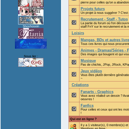
pierre pour celles qu'on a abandonn
Projets futurs
Un projet à nous suggérer ? C'est p
Recrutement - Staff - Tutos
La partie du forum où l'on découvre
Shoshosein
staff FnY sur le recrutement et la m
Loisirs
Mangas, BDs et autres livr
Tous ces livres qui nous procurent t
Animes - Dramas/Séries - 
Des images qui bougent et qui vous
Nous lier :
Musique
Pas de chichis, JPop, JRock, KPop 
Jeux vidéos
Vous êtes plutôt dernière générati
~
Créations
Fanarts - Graphics
Vous avez réalisé un dessin ? Ava
oeuvres !
Fanfics
Pour celles et ceux qui ont les mot
!
Qui est en ligne ?
Il y a 1 visiteur(s), 0 membre(s) et
Membres en ligne :