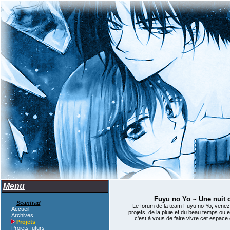
Menu
Fuyu no Yo ~ Une nuit d
Scantrad
Le forum de la team Fuyu no Yo, venez
Accueil
projets, de la pluie et du beau temps ou 
Archives
c'est à vous de faire vivre cet espac
Projets
Projets futurs