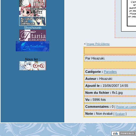
Shoshosein
<
Image Précédente
Par Hisazuki.
Nous lier :
Catégorie :
Parodies
Auteur :
Hisazuki
Ajouté le :
15/06/2007 14:55
Nom du fichier :
ffx1.jpg
Vu :
5996 fois
Commentaires :
0
[
Poster un comm
Note :
Non évalué
[
Evaluer
]