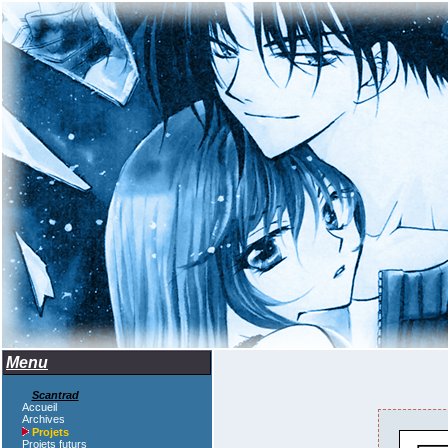
Menu
Scantrad
Accueil
Archives
Projets
Projets futurs