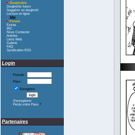
Doujinshis
Doujinshis futurs
Suggérer un doujinshi
Lecture en ligne
Site
Forum
Extras
IRC
Nous Contacter
Articles
Liens Web
Galerie
FAQ
Syndication RSS
Login
Pseudo :
Pass :
Enregistré
S'enregistrer
Perdu votre Pass
?
Partenaires