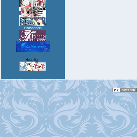
Shoshosein
Nous lier :