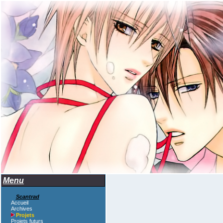
Menu
Scantrad
Accueil
Archives
Projets
Projets futurs