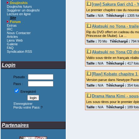
Doujinshis
[raw] Sakura Gari ch1 -
Doujinshis futurs
Le premier chapitre raw du nouveau
Suggérer un doujinshi
Lecture en ligne
Taille :
N/A
Téléchargé :
1305 f
Site
Forum
Extras
Akatsuki no Yona - trail
IRC
Rip du DVD offert en cadeau du mag
Nous Contacter
Princesse de l'Aube). La ...
Articles
Liens Web
Taille :
70 Mo
Téléchargé :
794 
Galerie
FAQ
Syndication RSS
Akatsuki no Yona CD dra
Vidéo sous-titrée en français réal
Taille :
N/A
Téléchargé :
417 fo
Login
[Raw] Kobato chapitre 1
Pseudo :
Version parue dans Newtype Paste
Pass :
Taille :
N/A
Téléchargé :
354 fo
Enregistré
Drama Hana Kimi - sous-
Les sous-titres pour le premier ép
S'enregistrer
Taille :
N/A
Téléchargé :
189 fo
Perdu votre Pass
?
Partenaires