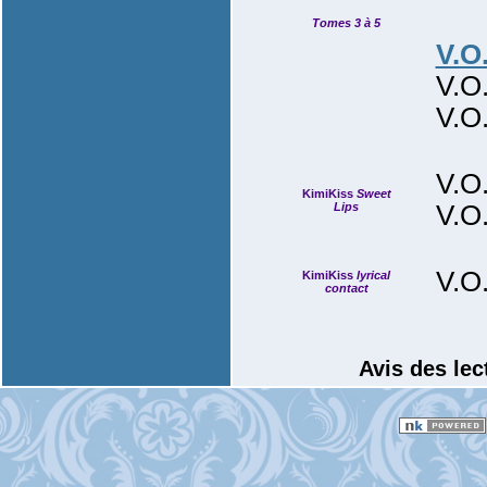
Tomes 3 à 5
V.O
V.O
V.O
V.O
KimiKiss
Sweet
Lips
V.O
V.O
KimiKiss
lyrical
contact
Avis des lec