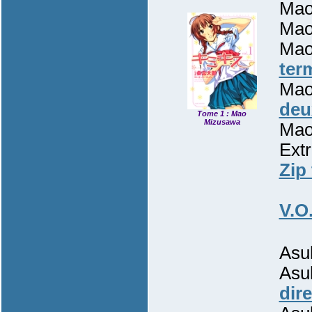
Mao
Mao
Mao
ter
Mao
deu
Tome 1 : Mao
Mizusawa
Mao
Ext
Zip
V.O
Asu
Asu
dir