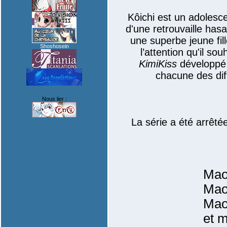
Kôichi est un adolescen
d'une retrouvaille ha
une superbe jeune fill
Shoshosein
l’attention qu'il so
KimiKiss
développé 
chacune des diff
Nous lier :
La série a été arrêté
Mao
Mao
Mao
et m