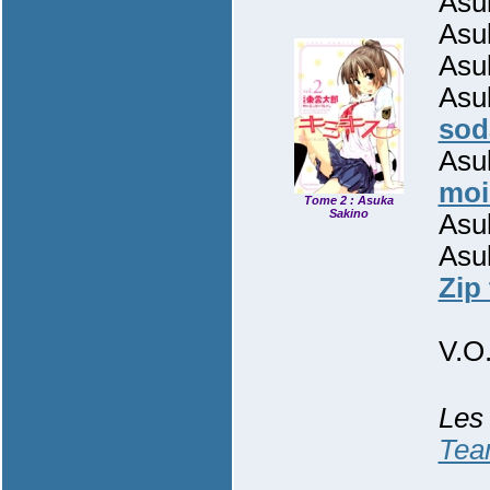
Asu
Asu
Asu
Asu
sod
Asu
moi
Tome 2 : Asuka
Sakino
Asu
Asu
Zip
V.O
Les 
Tea