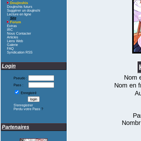
Doujinshis
Doujinshis futurs
Suggérer un doujinshi
Lecture en ligne
Site
Forum
Extras
IRC
Nous Contacter
Articles
Liens Web
Galerie
FAQ
Syndication RSS
Login
Nom e
Pseudo :
Nom en fr
Pass :
A
Enregistré
S'enregistrer
Perdu votre Pass
?
Pa
Nombre
Partenaires