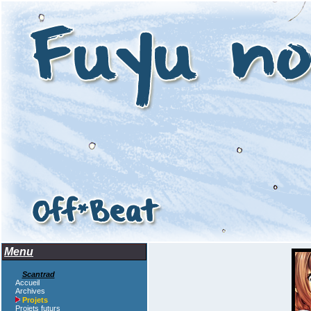
Menu
Scantrad
Accueil
Archives
Projets
Projets futurs