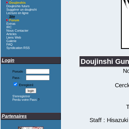
Doujinshis
Doujinshis futurs
Suggérer un doujinshi
Lecture en ligne
Site
Forum
Extras
IRC
Nous Contacter
Articles
Liens Web
Galerie
FAQ
Syndication RSS
Doujinshi Gun
Login
N
Pseudo :
Pass :
Cerc
Enregistré
S'enregistrer
Perdu votre Pass
?
T
Partenaires
Staff : Hisazuk