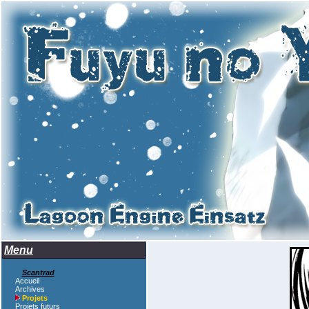
Menu
Scantrad
Accueil
Archives
Projets
Projets futurs