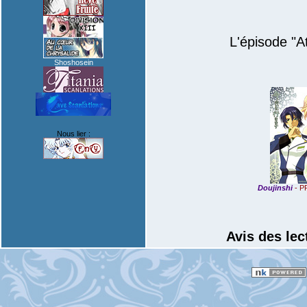
L'épisode "A
Shoshosein
Nous lier :
Doujinshi
- P
Avis des lec