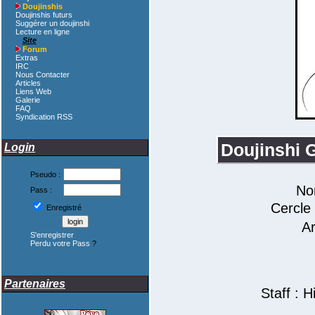
Doujinshis
Doujinshis futurs
Suggérer un doujinshi
Lecture en ligne
Site
Forum
Extras
IRC
Nous Contacter
Articles
Liens Web
Galerie
FAQ
Syndication RSS
Doujinshi 
Login
Pseudo :
Nom
Pass :
Cercl
Enregistré
A
S'enregistrer
Perdu votre Pass
?
Partenaires
Staff : 