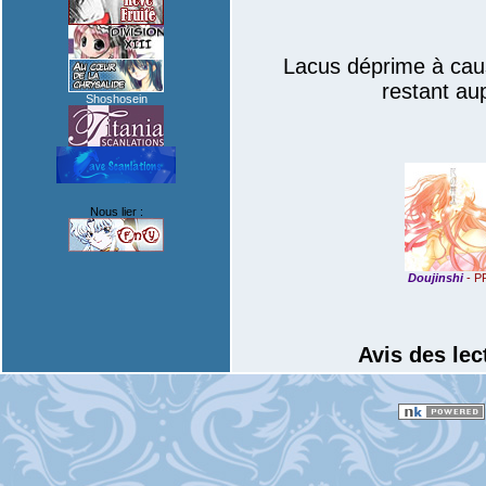
Lacus déprime à caus
restant aup
Shoshosein
Nous lier :
Doujinshi
- P
Avis des lec