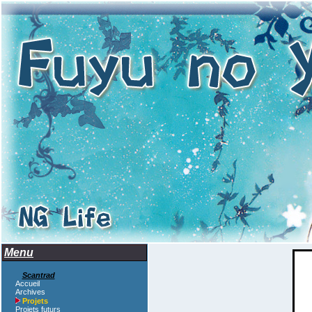
Menu
Scantrad
Accueil
Archives
Projets
Projets futurs