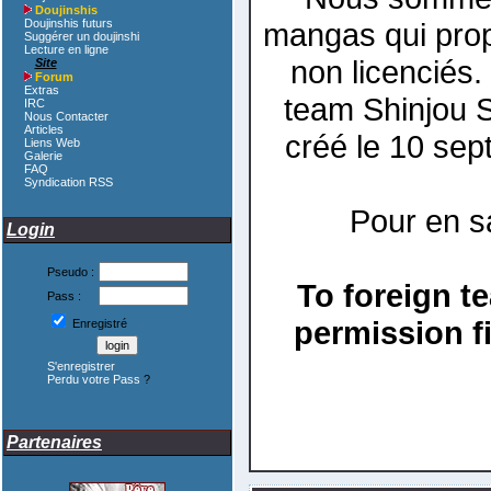
Doujinshis
Doujinshis futurs
mangas qui prop
Suggérer un doujinshi
Lecture en ligne
non licenciés.
Site
Forum
Extras
team Shinjou Sc
IRC
Nous Contacter
Articles
créé le 10 sept
Liens Web
Galerie
FAQ
Syndication RSS
Pour en s
Login
Pseudo :
To foreign t
Pass :
permission fi
Enregistré
S'enregistrer
Perdu votre Pass
?
Partenaires