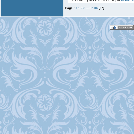
Le lundi 02 juillet 2007 à 17:14, par
hisazuk
Page :
<
1
2
3
...
85
86
[87]