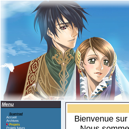
Menu
Scantrad
Bienvenue sur 
Accueil
Archives
Projets
Nous sommes 
Projets futurs