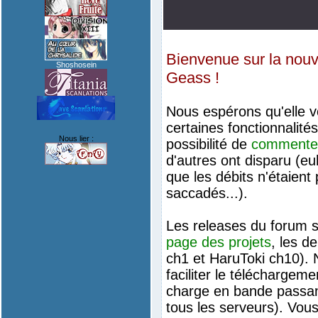
Bienvenue sur la nouv
Shoshosein
Geass !
Nous espérons qu'elle v
certaines fonctionnalités
Nous lier :
possibilité de
commente
d'autres ont disparu (euh
que les débits n'étaient
saccadés...).
Les releases du forum 
page des projets
, les d
ch1 et HaruToki ch10). 
faciliter le téléchargeme
charge en bande passan
tous les serveurs). Vou