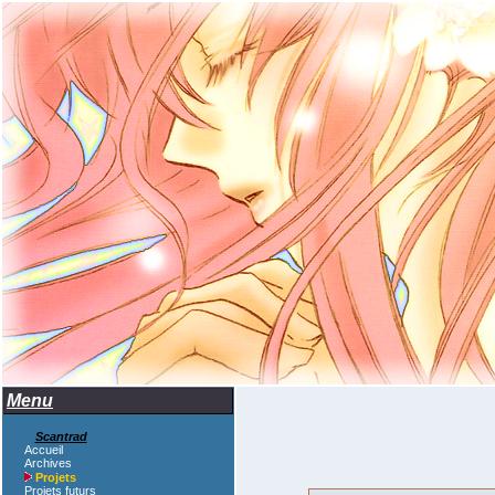
Menu
Scantrad
Accueil
Archives
Projets
Projets futurs