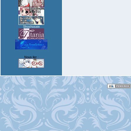
Shoshosein
Nous lier :