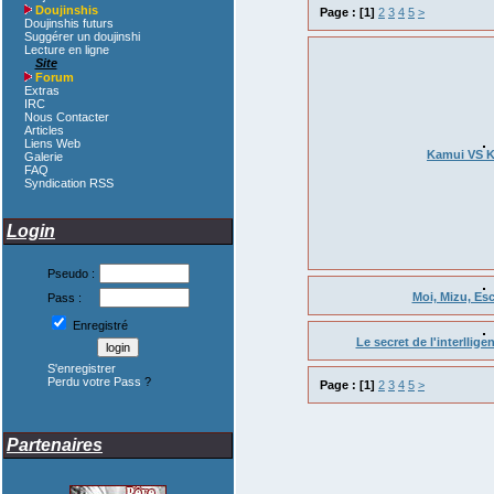
Doujinshis
Page :
[1]
2
3
4
5
>
Doujinshis futurs
Suggérer un doujinshi
Lecture en ligne
Site
Forum
Extras
IRC
Nous Contacter
Articles
Liens Web
Kamui VS K
Galerie
FAQ
Syndication RSS
Login
Pseudo :
Moi, Mizu, Es
Pass :
Enregistré
Le secret de l'interllig
S'enregistrer
Perdu votre Pass
?
Page :
[1]
2
3
4
5
>
Partenaires