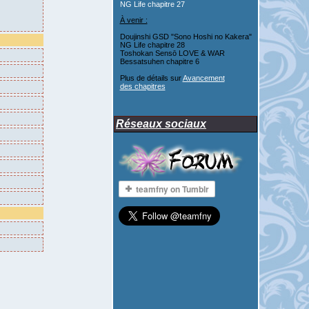
NG Life chapitre 27
À venir :
Doujinshi GSD "Sono Hoshi no Kakera"
NG Life chapitre 28
Toshokan Sensō LOVE & WAR
Bessatsuhen chapitre 6
Plus de détails sur
Avancement
des chapitres
Réseaux sociaux