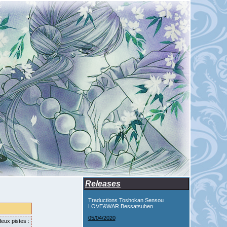
Releases
Traductions Toshokan Sensou
LOVE&WAR Bessatsuhen
05/04/2020
eux pistes :