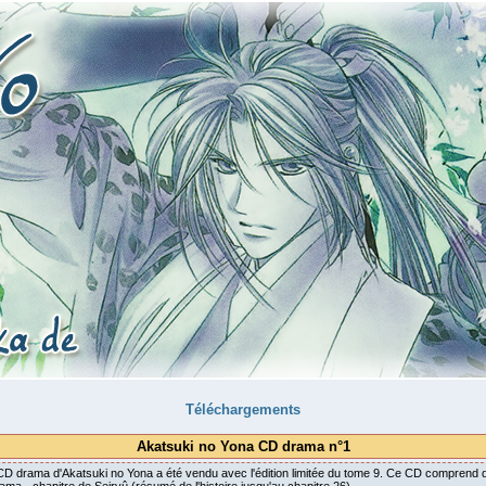
Téléchargements
Akatsuki no Yona CD drama n°1
CD drama d'Akatsuki no Yona a été vendu avec l'édition limitée du tome 9. Ce CD comprend d