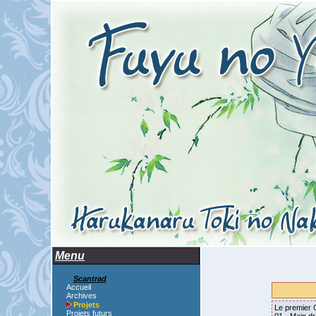
Menu
Scantrad
Accueil
Archives
Projets
Le premier 
Projets futurs