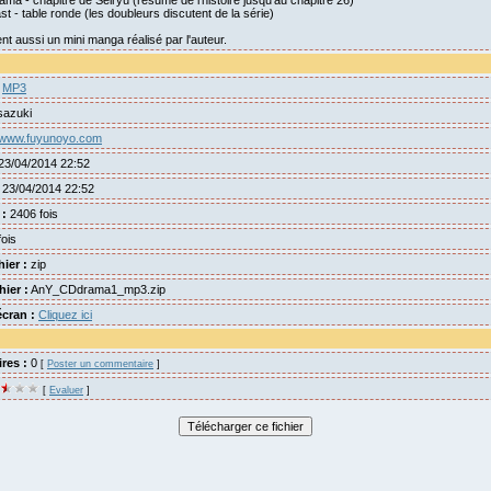
ama - chapitre de Seiryû (résumé de l'histoire jusqu'au chapitre 26)
st - table ronde (les doubleurs discutent de la série)
ent aussi un mini manga réalisé par l'auteur.
MP3
sazuki
//www.fuyunoyo.com
23/04/2014 22:52
23/04/2014 22:52
 :
2406 fois
ois
hier :
zip
ier :
AnY_CDdrama1_mp3.zip
cran :
Cliquez ici
res :
0
[
Poster un commentaire
]
[
Evaluer
]