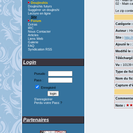
01 - Main dr
Doujinshis
02 - Main ca
Doujinshis futurs
Suggérer un doujinshi
Le zip conti
Lecture en ligne
Site
Forum
Catégorie :
Extras
IRC
Auteur :
Hi
Nous Contacter
Articles
Site :
http:
Liens Web
Galerie
Ajouté le :
FAQ
Syndication RSS
Modifié le :
Téléchargé
Login
Vu :
10139 f
Type de fic
Pseudo :
Nom du fich
Pass :
Capture d'é
Enregistré
Commentai
S'enregistrer
Perdu votre Pass
?
Note :
Partenaires