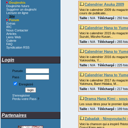
Doujinshis
Calendrier Asuka 2009
Doujinshis futurs
Suggérer un doujinshi
Voici le calendrier 2009 du magazin
Lecture en ligne
cours de publicatio...
Site
Taille :
N/A
Téléchargé :
292 fo
Forum
Extras
IRC
Calendrier Hana to Yum
Nous Contacter
Voici le calendrier 2015 du magazin
Articles
Suzuki, Mizuho Kusan...
Liens Web
Galerie
Taille :
N/A
Téléchargé :
265 fo
FAQ
Syndication RSS
Calendrier Hana to Yum
Voici le calendrier 2016 du magazin
Login
Yukinoshita, Y...
Taille :
N/A
Téléchargé :
225 fo
Pseudo :
Calendrier Hana to Yum
Pass :
Voici le calendrier 2017 du magazi
Yukimura, Banri Hidaka, M...
Enregistré
Taille :
N/A
Téléchargé :
217 fo
S'enregistrer
Drama Hana Kimi - sous-
Perdu votre Pass
?
Les sous-titres pour le premier ép
Taille :
N/A
Téléchargé :
189 fo
Partenaires
Zabadak - Ningyoutachi
Voici la chanson qui a inspiré l'hi
Gosui Kono aen n...