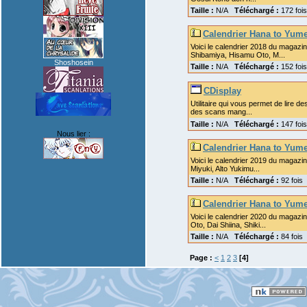
Taille :
N/A
Téléchargé :
172 fo
Calendrier Hana to Yum
Voici le calendrier 2018 du magazine
Shibamiya, Hisamu Oto, M...
Shoshosein
Taille :
N/A
Téléchargé :
152 fo
CDisplay
Utilitaire qui vous permet de lire 
des scans mang...
Taille :
N/A
Téléchargé :
147 fo
Nous lier :
Calendrier Hana to Yum
Voici le calendrier 2019 du magazi
Miyuki, Alto Yukimu...
Taille :
N/A
Téléchargé :
92 fois
Calendrier Hana to Yum
Voici le calendrier 2020 du magazi
Oto, Dai Shiina, Shiki...
Taille :
N/A
Téléchargé :
84 fois
Page :
<
1
2
3
[4]