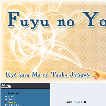
Menu
Scantrad
Accueil
Archives
Page :
<
1
2
3
[4]
Projets
Projets futurs