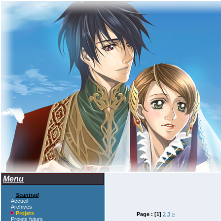
Menu
Scantrad
Accueil
Archives
Projets
Page :
[1]
2
3
>
Projets futurs