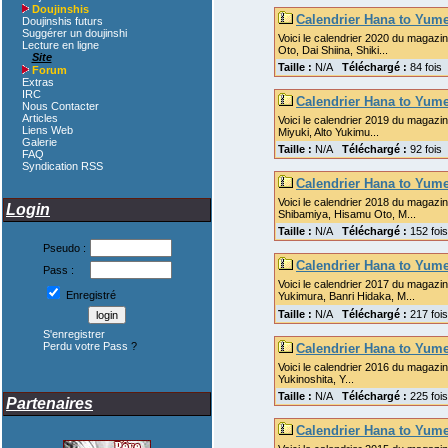
Doujinshis
Calendrier Hana to Yum
Doujinshis futurs
Suggérer un doujinshi
Voici le calendrier 2020 du magazi
Lecture en ligne
Oto, Dai Shiina, Shiki...
Site
Taille :
N/A
Téléchargé :
84 fois
Forum
Extras
IRC
Calendrier Hana to Yum
Nous Contacter
Articles
Voici le calendrier 2019 du magazi
Liens Web
Miyuki, Alto Yukimu...
Galerie
Taille :
N/A
Téléchargé :
92 fois
FAQ
Syndication RSS
Calendrier Hana to Yum
Voici le calendrier 2018 du magazine
Login
Shibamiya, Hisamu Oto, M...
Taille :
N/A
Téléchargé :
152 fo
Pseudo :
Calendrier Hana to Yum
Pass :
Voici le calendrier 2017 du magazi
Enregistré
Yukimura, Banri Hidaka, M...
Taille :
N/A
Téléchargé :
217 fo
S'enregistrer
Perdu votre Pass
?
Calendrier Hana to Yum
Voici le calendrier 2016 du magazin
Yukinoshita, Y...
Taille :
N/A
Téléchargé :
225 fo
Partenaires
Calendrier Hana to Yum