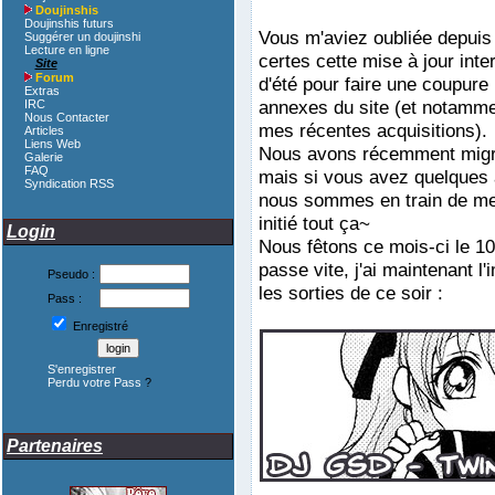
Doujinshis
Doujinshis futurs
Vous m'aviez oubliée depuis 
Suggérer un doujinshi
Lecture en ligne
certes cette mise à jour inte
Site
Forum
d'été pour faire une coupure
Extras
annexes du site (et notammen
IRC
Nous Contacter
mes récentes acquisitions).
Articles
Liens Web
Nous avons récemment migré
Galerie
FAQ
mais si vous avez quelques a
Syndication RSS
nous sommes en train de mettr
initié tout ça~
Login
Nous fêtons ce mois-ci le 1
passe vite, j'ai maintenant 
Pseudo :
les sorties de ce soir :
Pass :
Enregistré
S'enregistrer
Perdu votre Pass
?
Partenaires