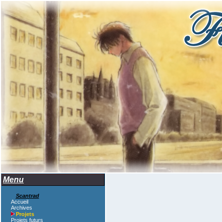
Menu
Scantrad
Accueil
Archives
Projets
Projets futurs