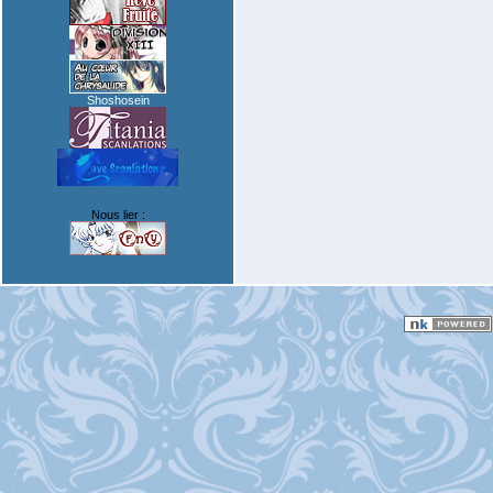
Shoshosein
Nous lier :