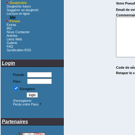
Doujinshis
Votre Pseud
Doujinshis futurs
Email de vot
Suggérer un doujinshi
Lecture en ligne
Commentair
Site
Forum
Extras
IRC
Nous Contacter
Articles
Liens Web
Galerie
FAQ
Syndication RSS
Login
Code de séc
Retaper le c
Pseudo :
Pass :
Enregistré
S'enregistrer
Perdu votre Pass
?
Partenaires