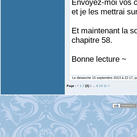
Envoyez-moi vos c
et je les mettrai sur
Et maintenant la so
chapitre 58.
Bonne lecture ~
Le dimanche 15 septembre 2013 à 22:17, 
Page :
<
1
2
[3]
4
...
9
10
11
>