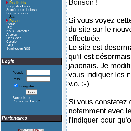
Bonsoir !
Doujinshis
Doujinshis futurs
Suggérer un doujinshi
Lecture en ligne
Site
Si vous voyez cette
Forum
Extras
du site sur le nou
IRC
Nous Contacter
Articles
effectuée.
Liens Web
Galerie
Le site est désorm
FAQ
Syndication RSS
qu'il est désormais
Login
japonais. Je modifi
vous indiquer les 
Pseudo :
Pass :
v.o. ;-)
Enregistré
S'enregistrer
Si vous constatez d
Perdu votre Pass
?
notamment avec les
Partenaires
l'indiquer pour qu'o