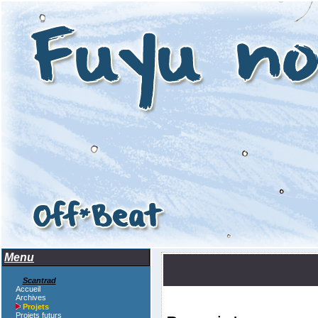
Menu
Scantrad
Accueil
Archives
Projets
Projets futurs