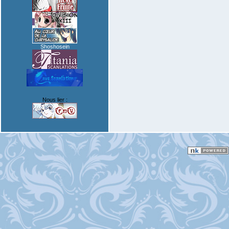
Shoshosein
Nous lier :