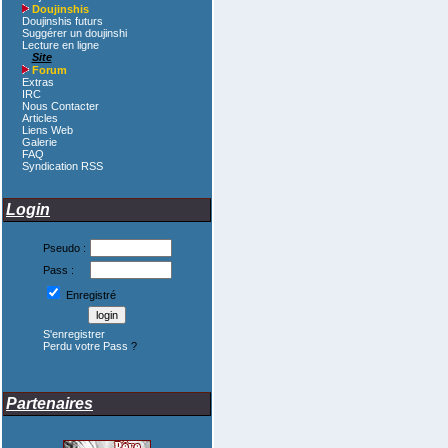
Doujinshis
Doujinshis futurs
Suggérer un doujinshi
Lecture en ligne
Site
Forum
Extras
IRC
Nous Contacter
Articles
Liens Web
Galerie
FAQ
Syndication RSS
Login
Pseudo :
Pass :
Enregistré
S'enregistrer
Perdu votre Pass
?
Partenaires