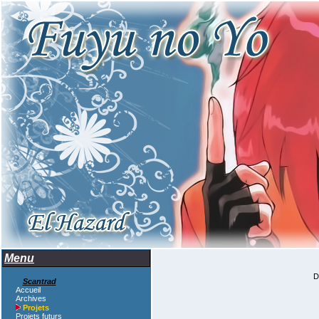
Menu
D
Scantrad
Accueil
Archives
Projets
Projets futurs