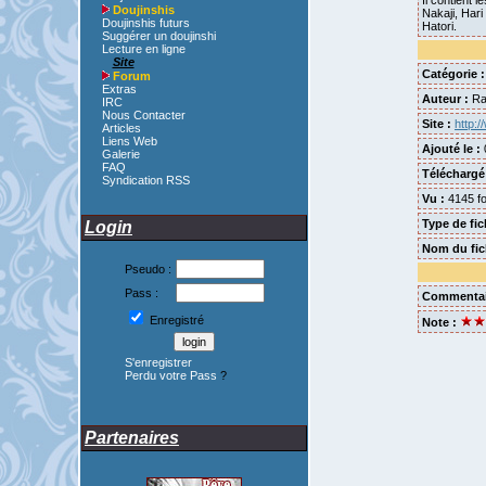
Il contient 
Doujinshis
Nakaji, Hari
Doujinshis futurs
Hatori.
Suggérer un doujinshi
Lecture en ligne
Site
Catégorie :
Forum
Extras
Auteur :
Ra
IRC
Nous Contacter
Site :
http:
Articles
Liens Web
Ajouté le :
Galerie
FAQ
Téléchargé
Syndication RSS
Vu :
4145 fo
Type de fic
Login
Nom du fich
Pseudo :
Pass :
Commentai
Enregistré
Note :
S'enregistrer
Perdu votre Pass
?
Partenaires