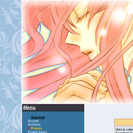
Menu
Scantrad
Accueil
Archives
Projets
Voici le ca
Projets futurs