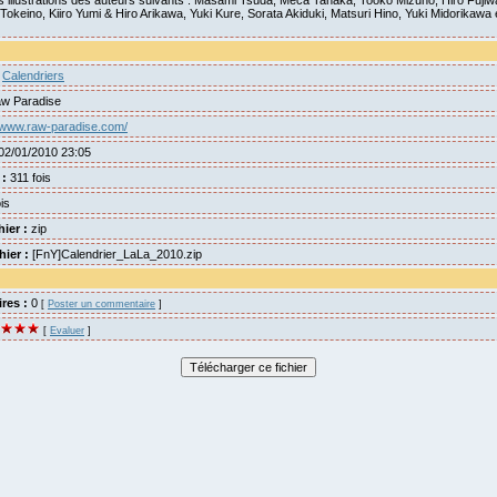
les illustrations des auteurs suivants : Masami Tsuda, Meca Tanaka, Tooko Mizuno, Hiro Fujiw
 Tokeino, Kiiro Yumi & Hiro Arikawa, Yuki Kure, Sorata Akiduki, Matsuri Hino, Yuki Midorikawa 
Calendriers
w Paradise
//www.raw-paradise.com/
02/01/2010 23:05
 :
311 fois
is
hier :
zip
ier :
[FnY]Calendrier_LaLa_2010.zip
res :
0
[
Poster un commentaire
]
[
Evaluer
]