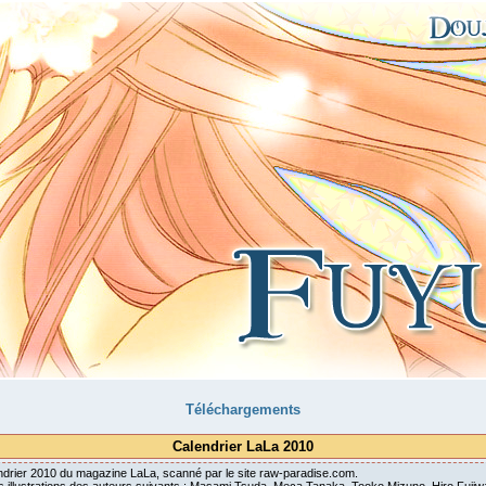
Téléchargements
Calendrier LaLa 2010
lendrier 2010 du magazine LaLa, scanné par le site raw-paradise.com.