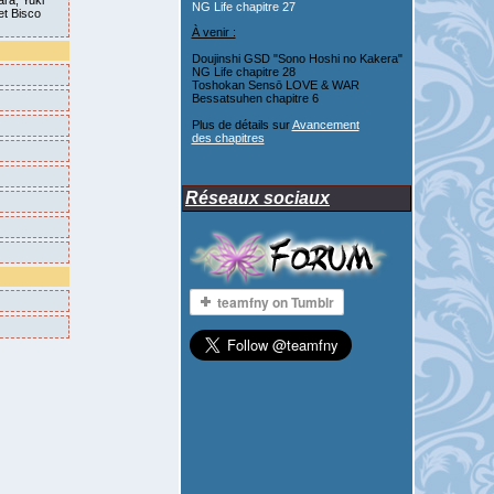
ara, Yuki
NG Life chapitre 27
et Bisco
À venir :
Doujinshi GSD "Sono Hoshi no Kakera"
NG Life chapitre 28
Toshokan Sensō LOVE & WAR
Bessatsuhen chapitre 6
Plus de détails sur
Avancement
des chapitres
Réseaux sociaux