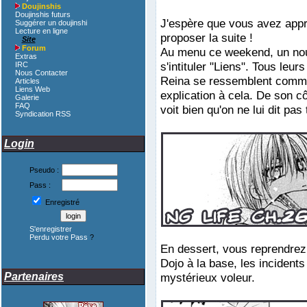
Doujinshis
Doujinshis futurs
J'espère que vous avez appré
Suggérer un doujinshi
Lecture en ligne
proposer la suite !
Site
Forum
Au menu ce weekend, un nouve
Extras
s'intituler "Liens". Tous le
IRC
Nous Contacter
Reina se ressemblent comme 
Articles
Liens Web
explication à cela. De son c
Galerie
FAQ
voit bien qu'on ne lui dit pas 
Syndication RSS
Login
Pseudo :
Pass :
Enregistré
S'enregistrer
Perdu votre Pass
?
En dessert, vous reprendrez
Dojo à la base, les incidents
Partenaires
mystérieux voleur.