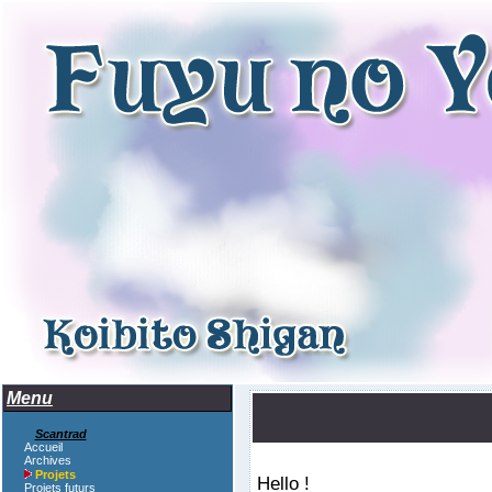
Menu
Scantrad
Accueil
Archives
Projets
Hello !
Projets futurs