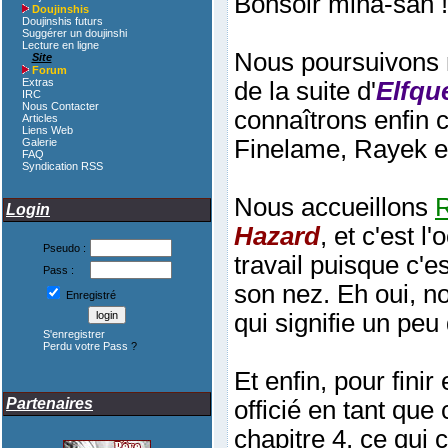
Bonsoir mina-san 
Doujinshis
Doujinshis futurs
Suggérer un doujinshi
Lecture en ligne
Nous poursuivons n
Site
Forum
Extras
de la suite d'
Elfqu
IRC
Nous Contacter
connaîtrons enfin ce
Articles
Liens Web
Finelame, Rayek et 
Galerie
FAQ
Syndication RSS
Nous accueillons
Login
Hazard
, et c'est 
Pseudo :
travail puisque c'es
Pass :
son nez. Eh oui, n
Enregistré
qui signifie un pe
S'enregistrer
Perdu votre Pass
?
Et enfin, pour fini
Partenaires
officié en tant qu
chapitre 4, ce qui 